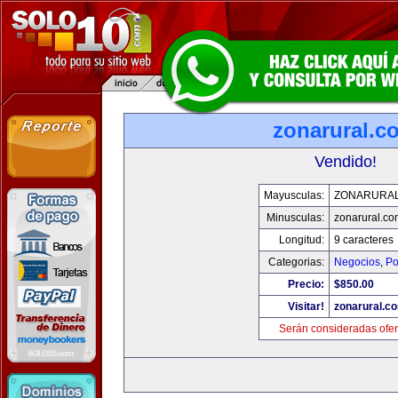
zonarural.c
Vendido!
Mayusculas:
ZONARURA
Minusculas:
zonarural.co
Longitud:
9 caracteres
Categorias:
Negocios
,
Po
Precio:
$850.00
Visitar!
zonarural.c
Serán consideradas ofer