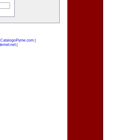
|
CatalogoPyme.com
|
ernet.net
|