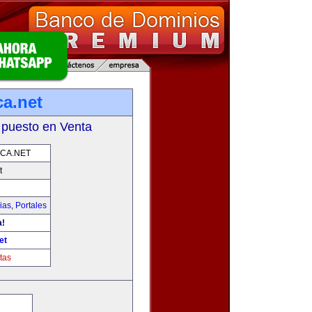
ca.net
 puesto en Venta
CA.NET
t
ias
,
Portales
a!
et
tas