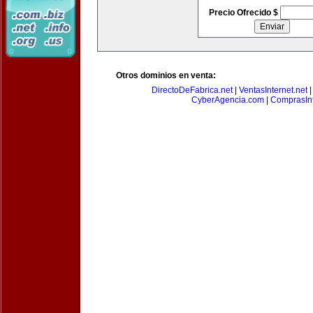
Precio Ofrecido $
Otros dominios en venta:
DirectoDeFabrica.net
|
VentasInternet.net
CyberAgencia.com
|
ComprasInt