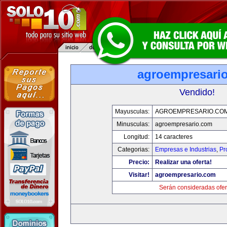
agroempresari
Vendido!
Mayusculas:
AGROEMPRESARIO.CO
Minusculas:
agroempresario.com
Longitud:
14 caracteres
Categorias:
Empresas e Industrias
,
Pr
Precio:
Realizar una oferta!
Visitar!
agroempresario.com
Serán consideradas ofer