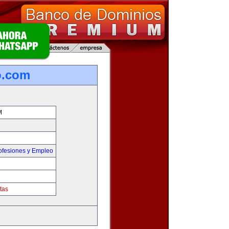
o.com
M
ofesiones y Empleo
tas