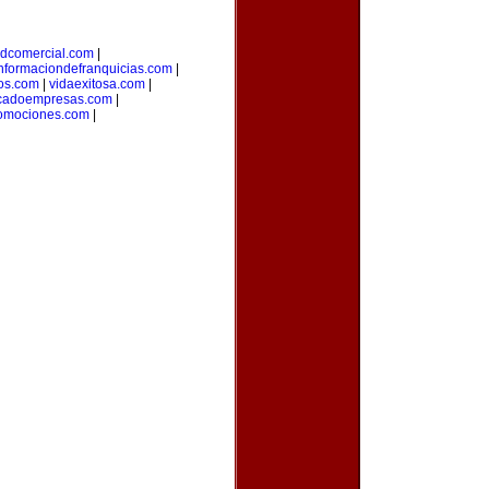
adcomercial.com
|
nformaciondefranquicias.com
|
nos.com
|
vidaexitosa.com
|
cadoempresas.com
|
romociones.com
|