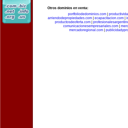
Otros dominios en venta:
portfoliodedominios.com
|
productivid
arriendodepropiedades.com
|
ecapacitacion.com
|
i
productosdeoferta.com
|
profesionalesargenti
comunicacionesempresariales.com
|
mer
mercadoregional.com
|
publicidadyp